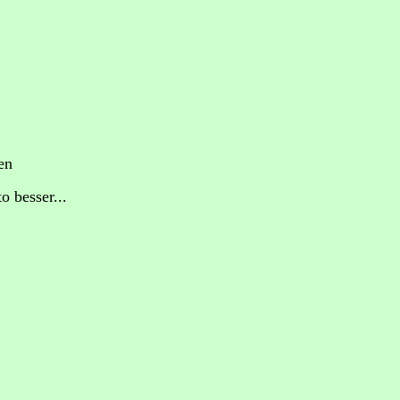
en
 besser...