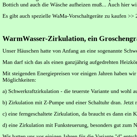
Bottich und auch die Wäsche aufheizen muß... Auch hier wi
Es gibt auch spezielle WaMa-Vorschaltgeräte zu kaufen >> 20
WarmWasser-Zirkulation, ein Groschengra
Unser Häuschen hatte von Anfang an eine sogenannte Schwerk
Man darf sich das als einen ganzjährig aufgedrehten Heizkörp
Mit steigenden Energiepreisen vor einigen Jahren haben wi
Möglichkeiten:
a) Schwerkraftzirkulation - die teuerste Variante und wohl au
b) Zirkulation mit Z-Pumpe und einer Schaltuhr dran. Jetzt 
c) eine ferngeschaltete Zirkulation, da braucht es dann ein 
d) eine Zirkulation mit Funksteuerung, besonders gut zum N
Wir hatten uns vor einigen Jahren für die Variante "d" entsc