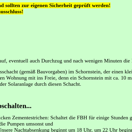
 sollten zur eigenen Sicherheit geprüft werden!
usschluss!
it auf, eventuell auch Durchzug und nach wenigen Minuten die
schacht (gemäß Bauvorgaben) im Schornstein, der einen klein
en Wohnung mit ins Freie, denn ein Schornstein mit ca. 10 
 der Solaranlage durch diesen Schacht.
schalten...
cken Zementestrichen: Schaltet die FBH für einige Stunden g
n die Pumpen umsonst und
Unsere Nachtabsenkung beginnt um 18 Uhr, um 22 Uhr beginn