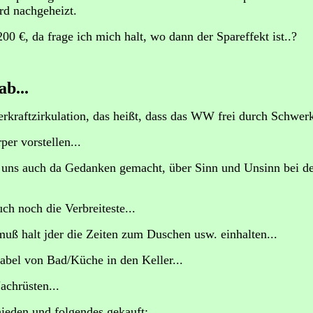
rd nachgeheizt.
0 €, da frage ich mich halt, wo dann der Spareffekt ist..?
b...
raftzirkulation, das heißt, dass das WW frei durch Schwerkr
er vorstellen...
r uns auch da Gedanken gemacht, über Sinn und Unsinn bei de
ch noch die Verbreiteste...
muß halt jder die Zeiten zum Duschen usw. einhalten...
Kabel von Bad/Küche in den Keller...
achrüsten...
hieden und folgendes gekauft: