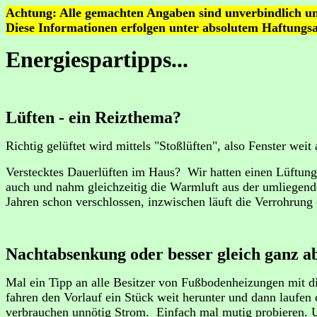
Achtung: Alle gemachten Angaben sind unverbindlich und
Diese Informationen erfolgen unter absolutem Haftungsa
Energiespartipps
...
Lüften - ein Reizthema?
Richtig gelüftet wird mittels "Stoßlüften", also Fenster we
Verstecktes Dauerlüften im Haus? Wir hatten einen Lüftungs
auch und nahm gleichzeitig die Warmluft aus der umliegend
Jahren schon verschlossen, inzwischen läuft die Verrohrung
Nachtabsenkung oder besser gleich ganz ab
Mal ein Tipp an alle Besitzer von Fußbodenheizungen mit di
fahren den Vorlauf ein Stück weit herunter und dann laufe
verbrauchen unnötig Strom. Einfach mal mutig probieren. 